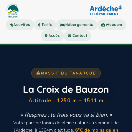
Activités
Tarifs
Hébergements
Webcam
Accès
Contact
MASSIF DU TANARGUE
La Croix de Bauzon
Altitude : 1250 m – 1511 m
« Respirez : le frais vous va si bien. »
Votre parc de loisirs de pleine nature au sommet de
l'Ardèche, à 1364m d'altitude.
6°C de moins qu'en