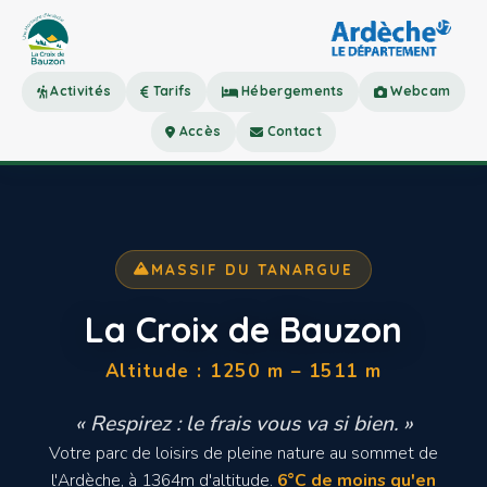
Activités
Tarifs
Hébergements
Webcam
Accès
Contact
MASSIF DU TANARGUE
La Croix de Bauzon
Altitude : 1250 m – 1511 m
« Respirez : le frais vous va si bien. »
Votre parc de loisirs de pleine nature au sommet de
l'Ardèche, à 1364m d'altitude.
6°C de moins qu'en