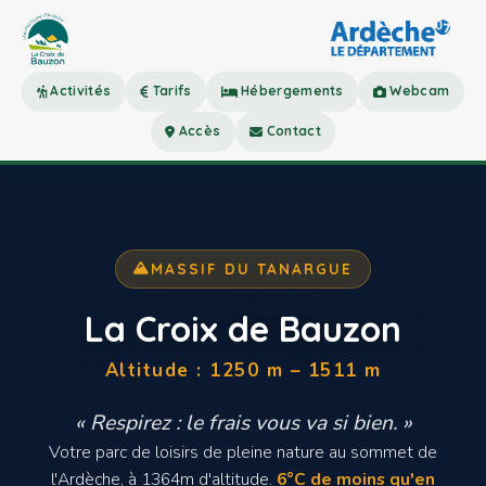
Activités
Tarifs
Hébergements
Webcam
Accès
Contact
MASSIF DU TANARGUE
La Croix de Bauzon
Altitude : 1250 m – 1511 m
« Respirez : le frais vous va si bien. »
Votre parc de loisirs de pleine nature au sommet de
l'Ardèche, à 1364m d'altitude.
6°C de moins qu'en