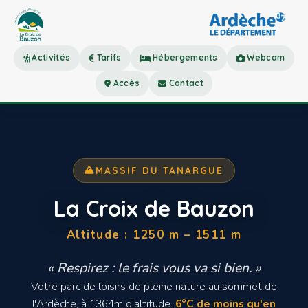
Activités
Tarifs
Hébergements
Webcam
Accès
Contact
MASSIF DU TANARGUE
La Croix de Bauzon
Altitude : 1250 m – 1511 m
« Respirez : le frais vous va si bien. »
Votre parc de loisirs de pleine nature au sommet de
l'Ardèche, à 1364m d'altitude.
6°C de moins qu'en